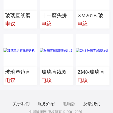
玻璃直线磨
十一磨头拼
XM261B-玻
电议
电议
电议
边机
镜马赛克斜
璃直线斜边
边机
磨边机
玻璃单边直
玻璃直线双
ZM8-玻璃直
电议
电议
电议
线磨边机
圆边机-12
线磨边机
关于我们
服务介绍
电脑版
反馈我们
中国玻璃网 版权所有 © 2001-2026