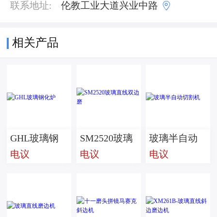

联系地址:
伦教工业大道兴业中路
相关产品
GHL玻璃钢
SM2520玻璃
玻璃半自动
电议
电议
电议
化炉
直线双边磨
切割机